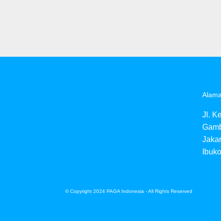
Alama
Jl. K
Gamb
Jaka
Ibuko
© Copyright 2024 PAGA Indonesia - All Rights Reserved