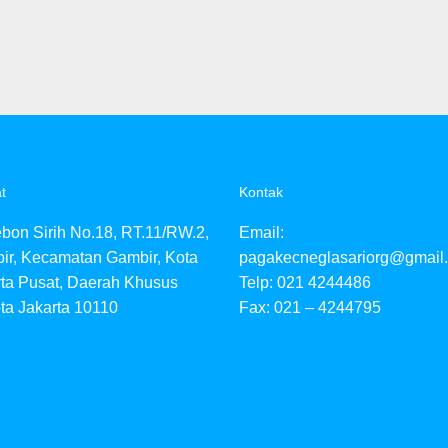
t
Kontak
ebon Sirih No.18, RT.11/RW.2,
Email:
ir, Kecamatan Gambir, Kota
pagakecneglasariorg@gmail
rta Pusat, Daerah Khusus
Telp: 021 4244486
ta Jakarta 10110
Fax: 021 – 4244795