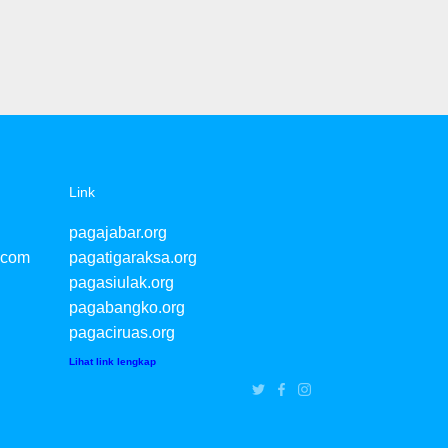
Link
pagajabar.org
.com
pagatigaraksa.org
pagasiulak.org
pagabangko.org
pagaciruas.org
Lihat link lengkap